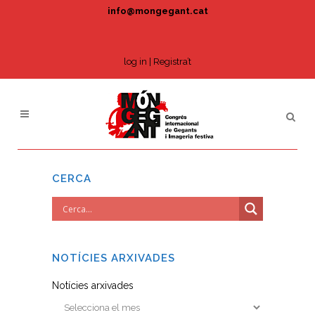
info@mongegant.cat
log in
|
Registra’t
CERCA
NOTÍCIES ARXIVADES
Notícies arxivades