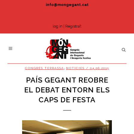
info@mongegant.cat
log in
|
Registra’t
,
CONGRÉS TERRASSA
NOTÍCIES
/ 04.06.2015
PAÍS GEGANT REOBRE
EL DEBAT ENTORN ELS
CAPS DE FESTA