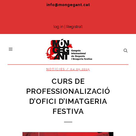
info@mongegant.cat
log in
|
Registra’t
NOTÍCIES
/ 04.05.2015
CURS DE
PROFESSIONALIZACIÓ
D’OFICI D’IMATGERIA
FESTIVA