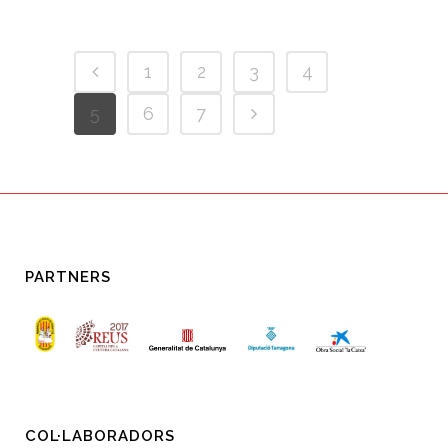
1
2
3
4
5
6
7
PARTNERS
COL·LABORADORS