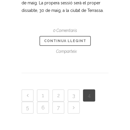
de maig. La propera sessió serà el proper
dissabte, 30 de maig, a la ciutat de Terrassa.
0 Comentaris
CONTINUA LLEGINT
Comparteix
1
2
3
4
5
6
7